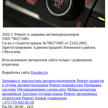
2026 © Ремонт и заправка автокондиционеров
УНП 790271085
Св-во о госрегистрации №790271085 от 23.03.2005.
Зарегистрировано Администрацией Ленинского района
г.Могилева
Использование материалов сайта только с разрешения
владельца.
Разработка сайта
Dessites.by
Заправка и диагностика автокондиционеров
Ремонт шлангов
и трубок автокондиционера
Ремонт компрессора
Промывка
системы
Обеззараживание салона авто
Мойка радиатора
автомобиля
Аргонно-дуговая сварка
Ремонт автономных
отопителей
Ремонт блоков управления
+375 (33) 692-85-18
Пн-Пт: 09.00 - 18.0