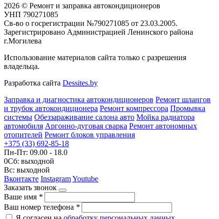
2026 © Ремонт и заправка автокондиционеров
УНП 790271085
Св-во о госрегистрации №790271085 от 23.03.2005.
Зарегистрировано Администрацией Ленинского района
г.Могилева
Использование материалов сайта только с разрешения
владельца.
Разработка сайта
Dessites.by
Заправка и диагностика автокондиционеров
Ремонт шлангов
и трубок автокондиционера
Ремонт компрессора
Промывка
системы
Обеззараживание салона авто
Мойка радиатора
автомобиля
Аргонно-дуговая сварка
Ремонт автономных
отопителей
Ремонт блоков управления
+375 (33) 692-85-18
Пн-Пт: 09.00 - 18.0
0Сб: выходной
Вс: выходной
Вконтакте
Instagram
Youtube
Заказать звонок
Ваше имя
*
Ваш номер телефона
*
Я согласен на
обработку персональных данных