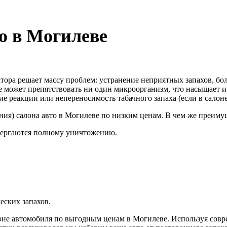
о в Могилеве
ора решает массу проблем: устранение неприятных запахов, бол
е может препятствовать ни один микроорганизм, что насыщает и
ие реакции или непереносимость табачного запаха (если в салон
ия) салона авто в Могилеве по низким ценам. В чем же преимуще
вергаются полному уничтожению.
еских запахов.
оне автомобиля по выгодным ценам в Могилеве. Используя совр