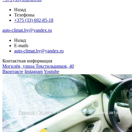
Назад
Телефоны
+375 (33) 692-85-18
auto-climat.by@yandex.ru
Назад
E-mails
auto-climat.by@yandex.ru
Контактная информация
Могилёв, улица Текстильщиков, 40
Вконтакте
Instagram
Youtube
Главная
Услуги
Обеззараживание салона авто