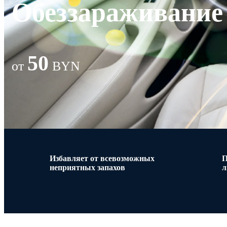
Обеззараживание 
50
от
BYN
Избавляет от всевозможных
П
неприятных запахов
л